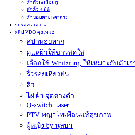
สักหัวนมสีชมพู
สักคิ้ว 3 มิติ
สักขอบตาบนตาล่าง
อบรมความงาม
คลิป VDO คุณหมอ
สปาหอยทาก
ดูแลผิวให้ขาวสดใส
เลือกใช้ Whitening ให้เหมาะกับตัวเร
ริ้วรอยเหี่ยวย่น
สิว
ไฝ ฝ้า จุดด่างดำ
Q-switch Laser
PTV พญาไทเพื่อนเเท้สุขภาพ
ผู้หญิง by นุสบา