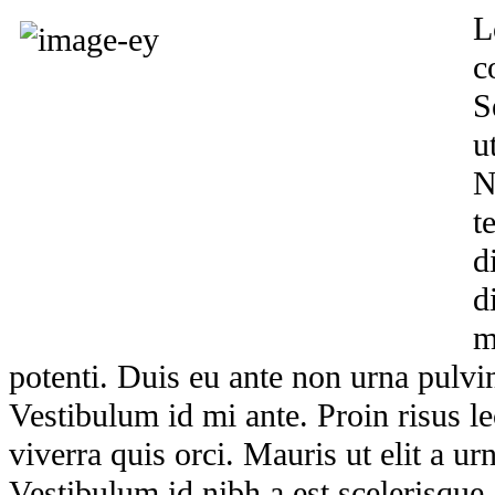
L
c
S
u
N
t
d
d
m
potenti. Duis eu ante non urna pulvin
Vestibulum id mi ante. Proin risus lec
viverra quis orci. Mauris ut elit a ur
Vestibulum id nibh a est scelerisque