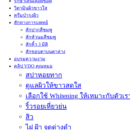
รักษาเส้นเลือดขอด
วิตามินผิวขาวใส
ครีมบำรุงผิว
สักทางการแพทย์
สักปากสีชมพู
สักหัวนมสีชมพู
สักคิ้ว 3 มิติ
สักขอบตาบนตาล่าง
อบรมความงาม
คลิป VDO คุณหมอ
สปาหอยทาก
ดูแลผิวให้ขาวสดใส
เลือกใช้ Whitening ให้เหมาะกับตัวเร
ริ้วรอยเหี่ยวย่น
สิว
ไฝ ฝ้า จุดด่างดำ