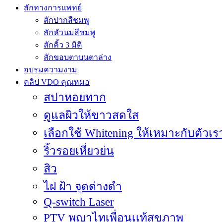
สักทางการแพทย์
สักปากสีชมพู
สักหัวนมสีชมพู
สักคิ้ว 3 มิติ
สักขอบตาบนตาล่าง
อบรมความงาม
คลิป VDO คุณหมอ
สปาหอยทาก
ดูแลผิวให้ขาวสดใส
เลือกใช้ Whitening ให้เหมาะกับตัวเร
ริ้วรอยเหี่ยวย่น
สิว
ไฝ ฝ้า จุดด่างดำ
Q-switch Laser
PTV พญาไทเพื่อนเเท้สุขภาพ