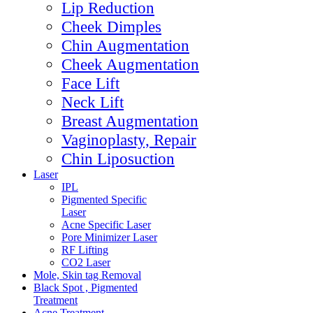
Lip Reduction
Cheek Dimples
Chin Augmentation
Cheek Augmentation
Face Lift
Neck Lift
Breast Augmentation
Vaginoplasty, Repair
Chin Liposuction
Laser
IPL
Pigmented Specific
Laser
Acne Specific Laser
Pore Minimizer Laser
RF Lifting
CO2 Laser
Mole, Skin tag Removal
Black Spot , Pigmented
Treatment
Acne Treatment