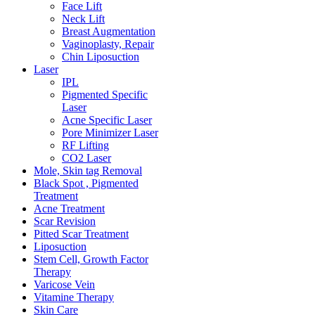
Face Lift
Neck Lift
Breast Augmentation
Vaginoplasty, Repair
Chin Liposuction
Laser
IPL
Pigmented Specific
Laser
Acne Specific Laser
Pore Minimizer Laser
RF Lifting
CO2 Laser
Mole, Skin tag Removal
Black Spot , Pigmented
Treatment
Acne Treatment
Scar Revision
Pitted Scar Treatment
Liposuction
Stem Cell, Growth Factor
Therapy
Varicose Vein
Vitamine Therapy
Skin Care