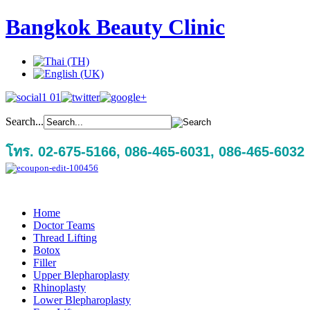
Bangkok Beauty Clinic
Search...
โทร. 02-675-5166, 086-465-6031, 086-465-6032
Home
Doctor Teams
Thread Lifting
Botox
Filler
Upper Blepharoplasty
Rhinoplasty
Lower Blepharoplasty