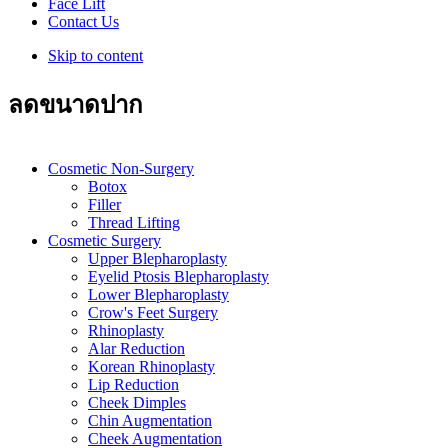
Face Lift
Contact Us
Skip to content
ลดขนาดปาก
Cosmetic Non-Surgery
Botox
Filler
Thread Lifting
Cosmetic Surgery
Upper Blepharoplasty
Eyelid Ptosis Blepharoplasty
Lower Blepharoplasty
Crow's Feet Surgery
Rhinoplasty
Alar Reduction
Korean Rhinoplasty
Lip Reduction
Cheek Dimples
Chin Augmentation
Cheek Augmentation