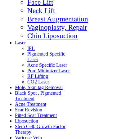
Face Lift
Neck Lift
Breast Augmentation
Vaginoplasty, Repair
Chin Liposuction
Laser
IPL
Pigmented Specific
Laser
Acne Specific Laser
Pore Minimizer Laser
RF Lifting
CO2 Laser
Mole, Skin tag Removal
Black Spot , Pigmented
Treatment
Acne Treatment
Scar Revision
Pitted Scar Treatment
Liposuction
Stem Cell, Growth Factor
Therapy
Varicose Vein