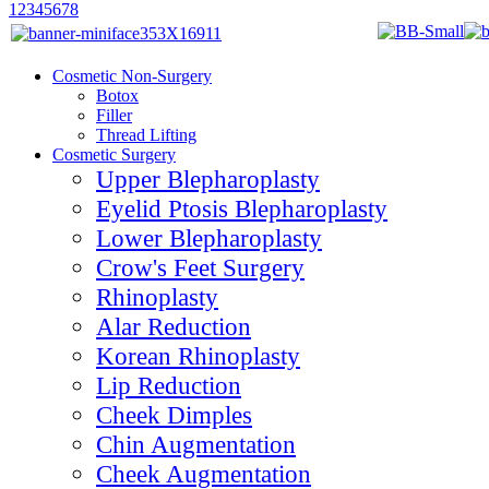
1
2
3
4
5
6
7
8
Cosmetic Non-Surgery
Botox
Filler
Thread Lifting
Cosmetic Surgery
Upper Blepharoplasty
Eyelid Ptosis Blepharoplasty
Lower Blepharoplasty
Crow's Feet Surgery
Rhinoplasty
Alar Reduction
Korean Rhinoplasty
Lip Reduction
Cheek Dimples
Chin Augmentation
Cheek Augmentation