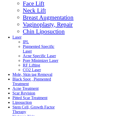
Face Lift
Neck Lift
Breast Augmentation
Vaginoplasty, Repair
Chin Liposuction
Laser
IPL
Pigmented Specific
Laser
Acne Specific Laser
Pore Minimizer Laser
RF Lifting
CO2 Laser
Mole, Skin tag Removal
Black Spot , Pigmented
Treatment
Acne Treatment
Scar Revision
Pitted Scar Treatment
Liposuction
Stem Cell, Growth Factor
Therapy