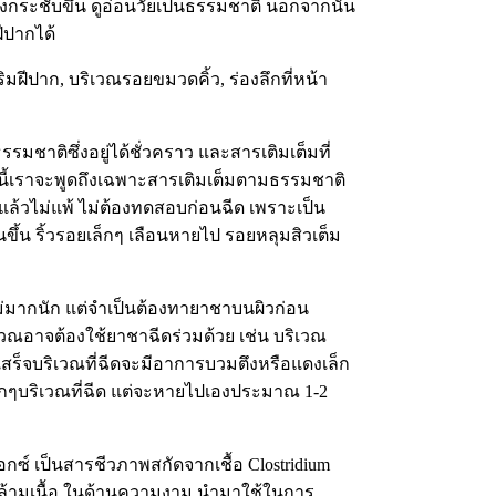
ตึงกระชับขึ้น ดูอ่อนวัยเป็นธรรมชาติ นอกจากนั้น
ฝีปากได้
ิมฝีปาก, บริเวณรอยขมวดคิ้ว, ร่องลึกที่หน้า
รมชาติซึ่งอยู่ได้ชั่วคราว และสารเติมเต็มที่
ที่นี้เราจะพูดถึงเฉพาะสารเติมเต็มตามธรรมชาติ
ใช้แล้วไม่แพ้ ไม่ต้องทดสอบก่อนฉีด เพราะเป็น
้นขึ้น ริ้วรอยเล็กๆ เลือนหายไป รอยหลุมสิวเต็ม
ม่มากนัก แต่จำเป็นต้องทายาชาบนผิวก่อน
ิเวณอาจต้องใช้ยาชาฉีดร่วมด้วย เช่น บริเวณ
ดเสร็จบริเวณที่ฉีดจะมีอาการบวมตึงหรือแดงเล็ก
กๆบริเวณที่ฉีด แต่จะหายไปเองประมาณ 1-2
อกซ์ เป็นสารชีวภาพสกัดจากเชื้อ Clostridium
กล้ามเนื้อ ในด้านความงาม นำมาใช้ในการ