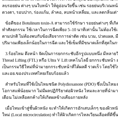
ลบรอยย่น ต่างๆ บนใบหน้า ให้ดูอ่อนวัยขึ้น เช่น รอยย่นบริเวณหน
ดวงตา, รอบปาก, ร่องแก้ม, ลำคอ, ลบหน้าเหลี่ยม, และลดกลิ่นเต่
ข้อดีของ Botulinum toxin-A สามารถใช้รักษา รอยย่นต่างๆ ที่เกิ
ทำศัลยกรรม ใช้เวลาในการฉีดเพียง 5–10 นาทีเท่านั้น ไม่ต้องใ
ตามปกติ ไม่ต้องพบกับข้อเสียจากการผ่าตัด เช่น บวม, ปวดแผล, มี
ปริมาณเพียงเล็กน้อยในการฉีด และใช้เข็มที่มีขนาดเล็กที่สุดในการ
3.ร้อยไหม ดึงหน้า จัดเป็นการยกกระชับอีกรูปแบบหนึ่ง มีหลายวิธี 
Thread Lifting (FTL) หรือ Ultra V Lift เทคโนโลยี่ ยกกระชับหน้
เป็นกรรมวิธีใหม่ที่นำมายกกระชับหน้าที่ได้ผลดี รวดเร็ว โดยใช
และอย.ของประเทศไทยเรียบร้อยแล้ว
สำหรับไหมที่ใช้เป็นไหมชนิด Polydioxanone (PDO) ซึ่งเป็นไหมละล
โอกาสแพ้น้อยมาก ไม่มีผลปฏิกิริยาต่อผิวหนัง ไหมละลายที่นำมา
เดือน ไม่เหลือตกค้างให้เกิดผลข้างเคียงภายหลัง
เมื่อไหมเข้าสู่ชั้นผิวหนัง จะทำให้เกิดการอักเสบเล็กๆ ของผิวหนั
ใหม่ (Local microcirculation) ทำให้ผิวเกิดการไหลเวียนเลือดที่ดีขึ