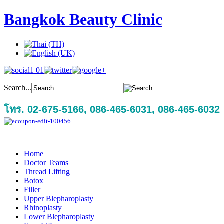
Bangkok Beauty Clinic
Search...
โทร. 02-675-5166, 086-465-6031, 086-465-6032
Home
Doctor Teams
Thread Lifting
Botox
Filler
Upper Blepharoplasty
Rhinoplasty
Lower Blepharoplasty