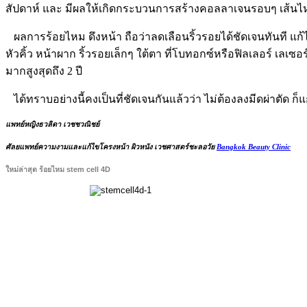
สัปดาห์ และ มีผลให้เกิดกระบวนการสร้างคอลลาเจนรอบๆ เส้นไห
ผลการร้อยไหม ดึงหน้า ถือว่าลดเลือนริ้วรอยได้ชัดเจนทันที 
หัวคิ้ว หน้าผาก ริ้วรอยเล็กๆ ใต้ตา ที่โบทอกซ์หรือฟิลเลอร์ เลเ
มากสูงสุดถึง 2 ปี
ได้ทราบอย่างนี้คงเป็นที่ชัดเจนกันแล้วว่า ไม่ต้องลงมีดผ่าตัด ก
แพทย์หญิงธวลิดา เวชชวณิชย์
ศัลยแพทย์ความงามและแก้ไขโครงหน้า ผิวหนัง เวชศาสตร์ชะลอวัย
Bangkok Beauty Clinic
ใหม่ล่าสุด ร้อยไหม
stem cell 4D