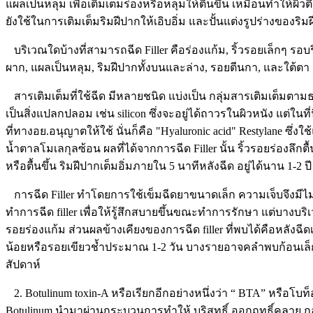
แผลเป็นหลุม เพื่อเติมเต็มร่องหรือหลุมให้ตื้นขึ้น เหมือนทำให้ผิว
ยังใช้ในการเติมเต็มริมฝีปากให้เอิบอิ่ม และปั้นแต่งรูปร่างของริม
บริเวณใดบ้างที่สามารถฉีด Filler คือร่องแก้ม, ริ้วรอยเล็กๆ รอบร
ผาก, แผลเป็นหลุม, ริมฝีปากทั้งบนและล่าง, รอยตีนกา, และใต้ตา
สารเติมเต็มที่ใช้ฉีด มีหลายชนิด แบ่งเป็น กลุ่มสารเติมเต็มตามธร
เป็นสิ่งแปลกปลอม เช่น silicon ซึ่งจะอยู่ได้ถาวรในผิวหนัง แต่ใน
ที่ทางอย.อนุญาตให้ใช้ นั่นก็คือ "Hyaluronic acid" Restylane ซึ่ง
น้ำตาลโมเลกุลซ้อน ผลที่ได้จากการฉีด Filler นั้น ริ้วรอยร่องลึกตื
หรือตื้นขึ้น ริมฝีปากเต็มอิ่มภายใน 5 นาทีหลังฉีด อยู่ได้นาน 1-2 ปี
การฉีด Filler ทำโดยการใช้เข็มฉีดยาขนาดเล็ก ความเจ็บจึงมีไ
ทำการฉีด filler เพื่อให้รู้สึกสบายขึ้นขณะทำการรักษา แต่บางบร
รอยร่องแก้ม ส่วนผลข้างเคียงของการฉีด filler ที่พบได้คือหลังฉี
น้อยหรือรอยเขียวช้ำประมาณ 1-2 วัน บางรายอาจคลำพบก้อนเล็
สัปดาห์
2. Botulinum toxin-A หรือเรียกอีกอย่างหนึ่งว่า “ BTA” หรือโบท็
Botulinum นำมาผ่านกระบวนการทำให้ บริสุทธิ์ ออกฤทธิ์คลาย 