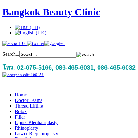
Bangkok Beauty Clinic
Search...
โทร. 02-675-5166, 086-465-6031, 086-465-6032
Home
Doctor Teams
Thread Lifting
Botox
Filler
Upper Blepharoplasty
Rhinoplasty
Lower Blepharoplasty