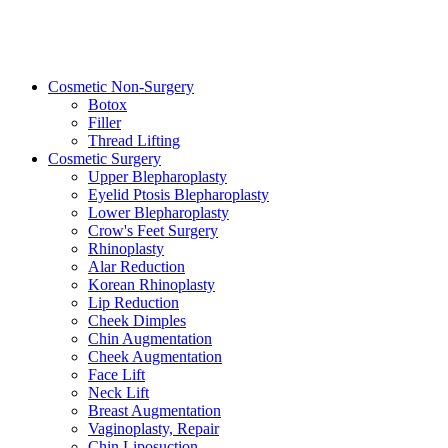
Cosmetic Non-Surgery
Botox
Filler
Thread Lifting
Cosmetic Surgery
Upper Blepharoplasty
Eyelid Ptosis Blepharoplasty
Lower Blepharoplasty
Crow's Feet Surgery
Rhinoplasty
Alar Reduction
Korean Rhinoplasty
Lip Reduction
Cheek Dimples
Chin Augmentation
Cheek Augmentation
Face Lift
Neck Lift
Breast Augmentation
Vaginoplasty, Repair
Chin Liposuction