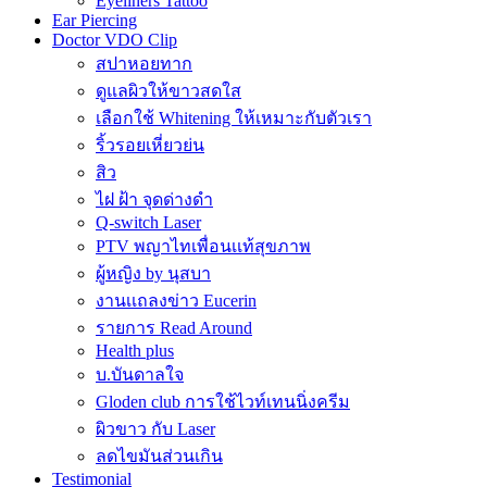
Eyeliners Tattoo
Ear Piercing
Doctor VDO Clip
สปาหอยทาก
ดูแลผิวให้ขาวสดใส
เลือกใช้ Whitening ให้เหมาะกับตัวเรา
ริ้วรอยเหี่ยวย่น
สิว
ไฝ ฝ้า จุดด่างดำ
Q-switch Laser
PTV พญาไทเพื่อนเเท้สุขภาพ
ผู้หญิง by นุสบา
งานเเถลงข่าว Eucerin
รายการ Read Around
Health plus
บ.บันดาลใจ
Gloden club การใช้ไวท์เทนนิ่งครีม
ผิวขาว กับ Laser
ลดไขมันส่วนเกิน
Testimonial