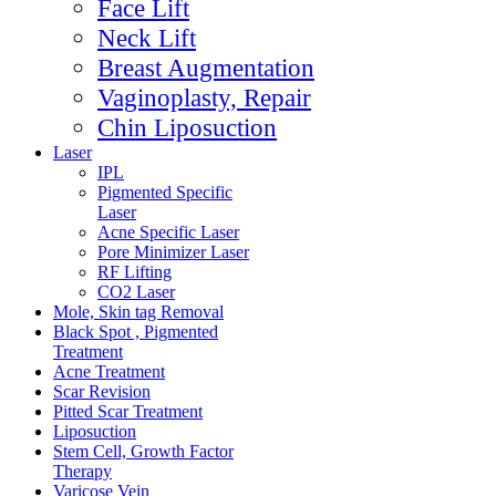
Face Lift
Neck Lift
Breast Augmentation
Vaginoplasty, Repair
Chin Liposuction
Laser
IPL
Pigmented Specific
Laser
Acne Specific Laser
Pore Minimizer Laser
RF Lifting
CO2 Laser
Mole, Skin tag Removal
Black Spot , Pigmented
Treatment
Acne Treatment
Scar Revision
Pitted Scar Treatment
Liposuction
Stem Cell, Growth Factor
Therapy
Varicose Vein